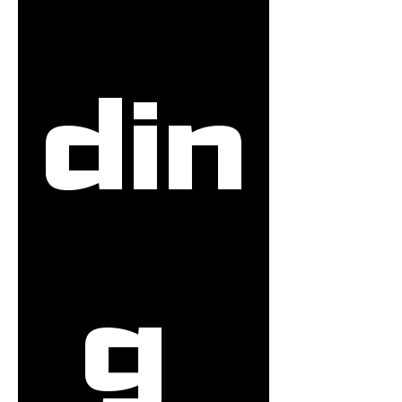
din
g 