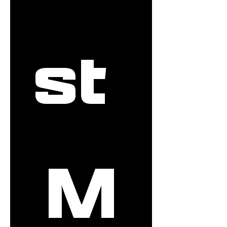
st 
M