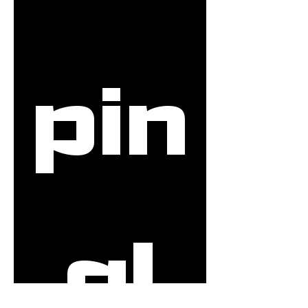
pin
g!