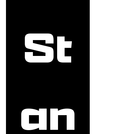
St
an